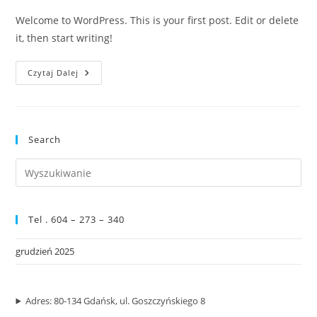
Welcome to WordPress. This is your first post. Edit or delete
it, then start writing!
Hello
Czytaj Dalej
World!
Search
Pre
Es
to
Tel . 604 – 273 – 340
clo
the
grudzień 2025
sea
pan
Adres: 80-134 Gdańsk, ul. Goszczyńskiego 8