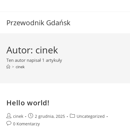
Skip
to
content
Przewodnik Gdańsk
Autor:
cinek
Ten autor napisał 1 artykuły
>
cinek
Hello world!
Post
Post
Post
cinek
2 grudnia, 2025
Uncategorized
author:
published:
category:
Post
0 Komentarzy
comments: