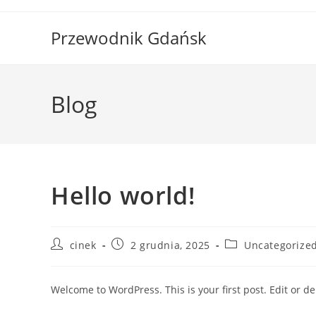
Skip
to
Przewodnik Gdańsk
content
Blog
Hello world!
Post
Post
Post
cinek
2 grudnia, 2025
Uncategorize
author:
published:
category:
Welcome to WordPress. This is your first post. Edit or dele