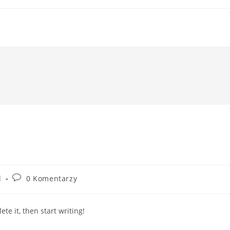
Post
d
0 Komentarzy
comments:
te it, then start writing!