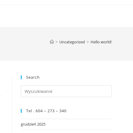
>
Uncategorized
>
Hello world!
Search
Press
Escape
to
Tel . 604 – 273 – 340
close
the
grudzień 2025
search