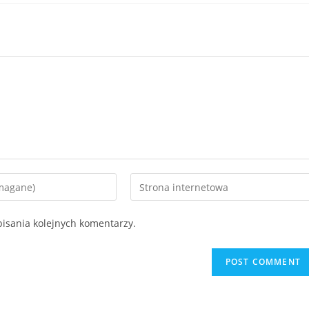
Enter
your
website
isania kolejnych komentarzy.
URL
(optional)