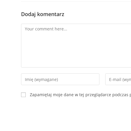
Dodaj komentarz
Comment
Enter
Enter
your
your
name
email
Zapamiętaj moje dane w tej przeglądarce podczas p
or
address
username
to
to
comment
comment